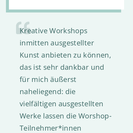
Kreative Workshops
Ich mag das Farbenreich,
Kunst und Georgs Galerie –
inmitten ausgestellter
weil wir dort zum Beispiel
super! Musik und Georgs
Kunst anbieten zu können,
Taschentuchmonster,
Galerie – ein Genuss!
das ist sehr dankbar und
Eierbecher, Fische und
Frauenchor BellaDonna
für mich äußerst
noch viele andere tolle
und Georgs Galerie – passt
naheliegend: die
Dinge basteln.
wie angegossen! Wir
vielfältigen ausgestellten
genießen die
Moritz
,
Teilnehmer vom Farbenreich
Werke lassen die Worshop-
unkomplizierte
Teilnehmer*innen
Zusammenarbeit und