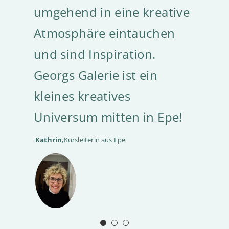
umgehend in eine kreative
freuen uns auf das nächste
Atmosphäre eintauchen
Konzert.
und sind Inspiration.
Anke
,
Chorsängerin aus Epe
Georgs Galerie ist ein
kleines kreatives
Universum mitten in Epe!
Kathrin
,
Kursleiterin aus Epe