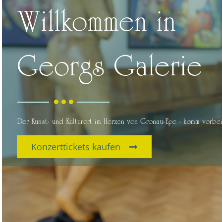
Willkommen in
Georgs Galerie
● ● ●
Der Kunst- und Kulturort im Herzen von Gronau-Epe - komm vorbei
Konzerttickets kaufen