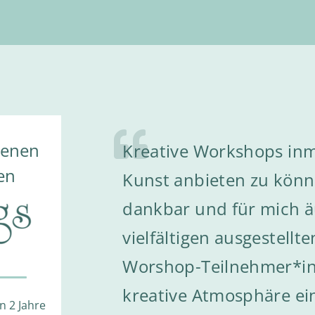
denen
Kreative Workshops inmi
Ich mag das Farbenreich
Kunst und Georgs Galer
en
Kunst anbieten zu könne
Beispiel Taschentuchmo
Georgs Galerie – ein Ge
dankbar und für mich ä
Fische und noch viele a
BellaDonna und Georgs 
vielfältigen ausgestellt
basteln.
angegossen! Wir genieß
Worshop-Teilnehmer*in
Zusammenarbeit und fr
Moritz
,
Teilnehmer vom Farbenreich
kreative Atmosphäre ei
nächste Konzert.
n 2 Jahre