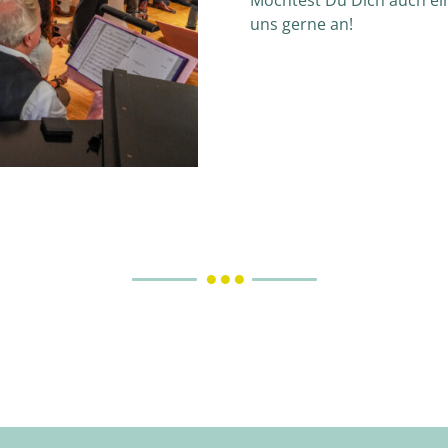
Möchtest Du Dich auch ei
uns gerne an!
● ● ●