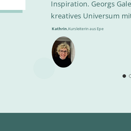
Inspiration. Georgs Galer
Anke
,
Chorsängerin aus Epe
kreatives Universum mit
Kathrin
,
Kursleiterin aus Epe